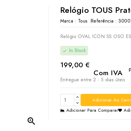
Relógio TOUS Pra
Marca :
Tous
Referência :
3000
Relógio OVAL ICON SS OSO E
In Stock
check
199,00 €
Com IVA
Entregue entre 2 - 5 dias úteis
Adicionar Ao Carr
Adicionar Para Comparar
Adi
