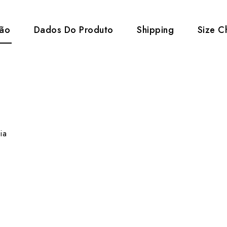
ção
Dados Do Produto
Shipping
Size C
óia