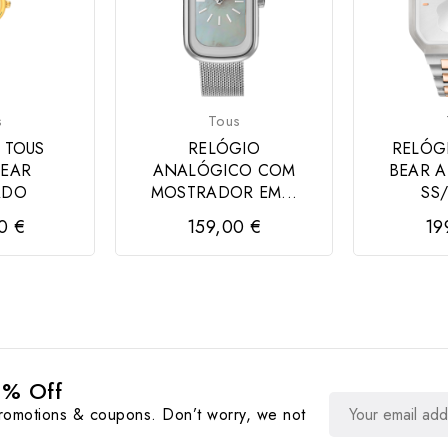
s
Tous
 TOUS
RELÓGIO
RELÓGI
BEAR
ANALÓGICO COM
BEAR 
ADO
MOSTRADOR EM...
SS/
0 €
159,00 €
19
0% Off
promotions & coupons. Don’t worry, we not