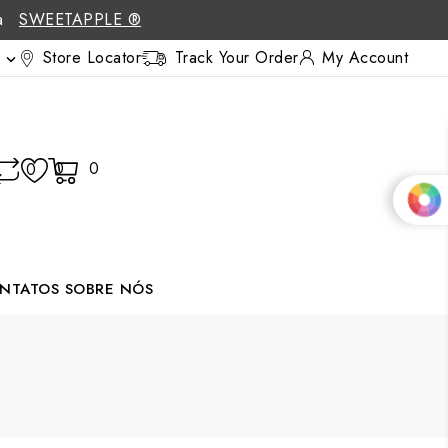
 a
SWEETAPPLE ®
Store Locator
Track Your Order
My Account

0
0
0
NTATOS
SOBRE NÓS