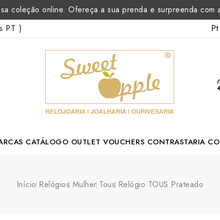
sa coleção online. Ofereça a sua prenda e surpreenda com
Pt
as PT
)
ARCAS
CATÁLOGO
OUTLET
VOUCHERS
CONTRASTARIA
CO
rtuguese Designer
Início
Relógios
Mulher
Tous
Relógio TOUS Prateado