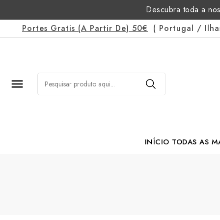
Descubra toda a nos
Portes Gratis
(a Partir De)
50€
(
Portugal
/
Ilh

INÍCIO
TODAS AS M
Margarida Romão Po