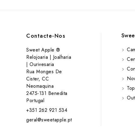
Swee
Contacte-Nos
Cam
Sweet Apple ®
Relojoaria | Joalharia
Cent
| Ourivesaria
Cont
Rua Monges De
Nov
Cister, CC
Neomaquina
Top
2475-131 Benedita
Out
Portugal
+351 262 921 534
geral@sweetapple.pt