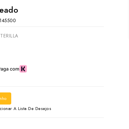
teado
145500
STERILLA
inho
cionar A Lista De Desejos