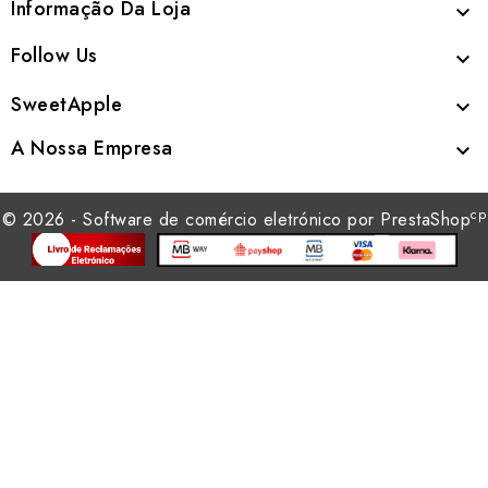
Informação Da Loja

Follow Us

SweetApple

A Nossa Empresa

cp
© 2026 - Software de comércio eletrónico por PrestaShop