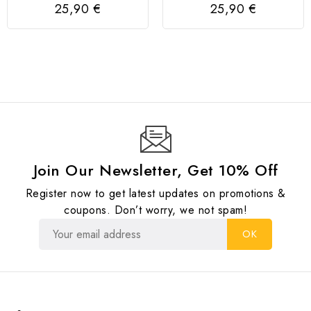
Prateados
CRYSTAL HEART|
25,90 €
25,90 €
Prateados
Join Our Newsletter, Get 10% Off
Register now to get latest updates on promotions &
coupons. Don’t worry, we not spam!