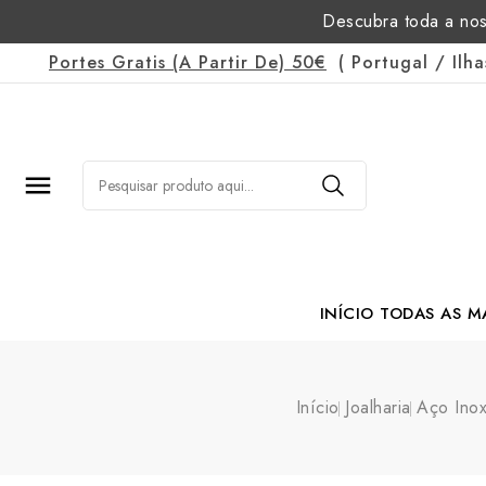
Descubra toda a nos
Portes Gratis
(a Partir De)
50€
(
Portugal
/
Ilh

INÍCIO
TODAS AS M
Margarida Romão Po
Início
Joalharia
Aço Inox