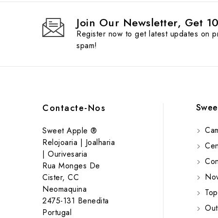
Join Our Newsletter, Get 1
Register now to get latest updates on 
spam!
Swee
Contacte-Nos
Cam
Sweet Apple ®
Relojoaria | Joalharia
Cent
| Ourivesaria
Cont
Rua Monges De
Nov
Cister, CC
Neomaquina
Top
2475-131 Benedita
Out
Portugal