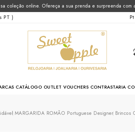
sa coleção online. Ofereça a sua prenda e surpreenda com
Pt
as PT
)
ARCAS
CATÁLOGO
OUTLET
VOUCHERS
CONTRASTARIA
CO
rtuguese Designer
idável
MARGARIDA ROMÃO Portuguese Designer
Brincos