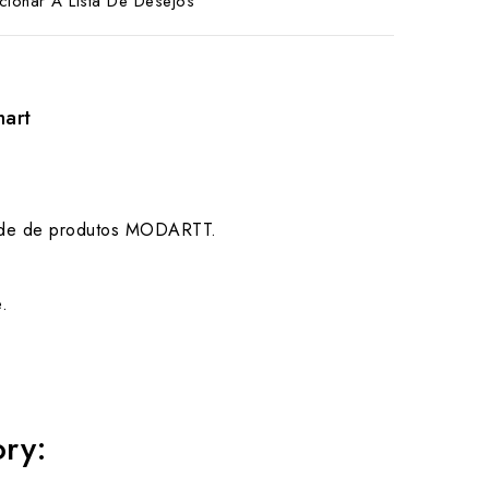
cionar A Lista De Desejos
hart
edade de produtos MODARTT.
.
ory: