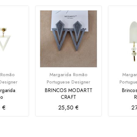
 Romão
Margarida Romão
Marga
Designer
Portuguese Designer
Portugu
rgarida
BRINCOS MODARTT
Brinco
ão
CRAFT
R
 €
25,50 €
2