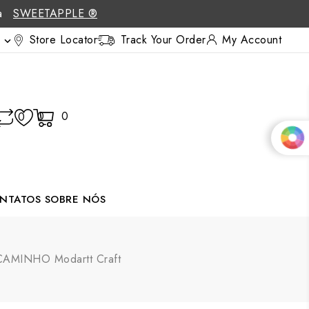
 a
SWEETAPPLE ®
Store Locator
Track Your Order
My Account

0
0
0
NTATOS
SOBRE NÓS
 CAMINHO Modartt Craft