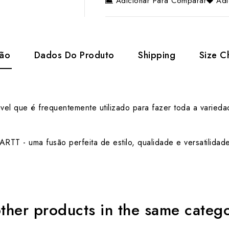
Adicionar Para Comparar
Adi
ção
Dados Do Produto
Shipping
Size C
dável que é frequentemente utilizado para fazer toda a vari
T - uma fusão perfeita de estilo, qualidade e versatilidade
ther products in the same categ