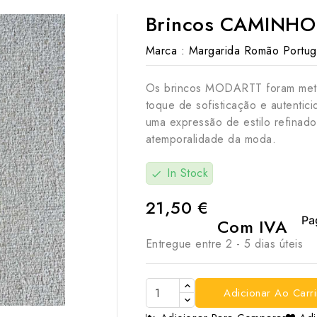
Brincos CAMINHO 
Marca :
Margarida Romão Portug
Os brincos MODARTT foram meti
toque de sofisticação e autenti
uma expressão de estilo refina
atemporalidade da moda.
In Stock
check
21,50 €
Com IVA
Entregue entre 2 - 5 dias úteis

Adicionar Ao Carr