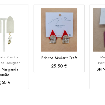
rida Romão
Ma
Brincos Modartt Craft
ese Designer
Por
25,50 €
s Margarida
BRI
omão
7,50 €