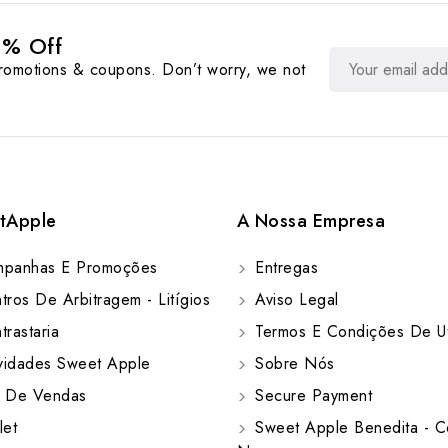
0% Off
promotions & coupons. Don’t worry, we not
tApple
A Nossa Empresa
panhas E Promoções
Entregas
ros De Arbitragem - Litígios
Aviso Legal
rastaria
Termos E Condições De Ut
idades Sweet Apple
Sobre Nós
 De Vendas
Secure Payment
let
Sweet Apple Benedita - C