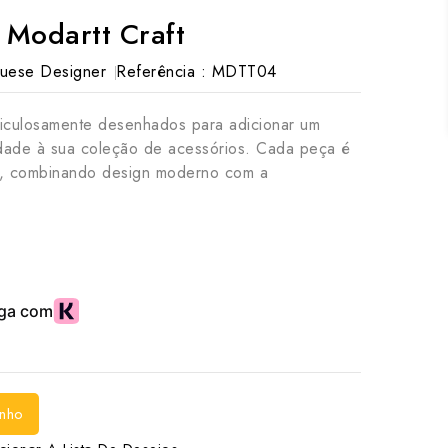
Modartt Craft
uese Designer
Referência :
MDTT04
culosamente desenhados para adicionar um
cidade à sua coleção de acessórios. Cada peça é
do, combinando design moderno com a
inho