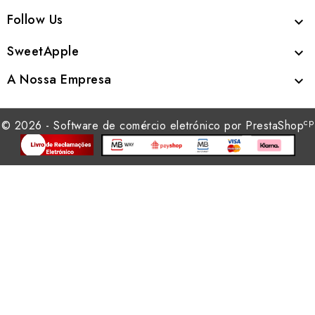
Follow Us

SweetApple

A Nossa Empresa

cp
© 2026 - Software de comércio eletrónico por PrestaShop