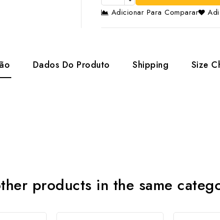
Adicionar Para Comparar
Adi
ção
Dados Do Produto
Shipping
Size C
ther products in the same categ