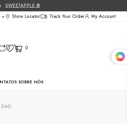
 a
SWEETAPPLE ®
Store Locator
Track Your Order
My Account

0
0
0
NTATOS
SOBRE NÓS
n DAD