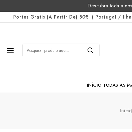
Descubra toda a nos
Portes Gratis
(a Partir De)
50€
(
Portugal
/
Ilh

INÍCIO
TODAS AS M
Margarida Romão Po
Início