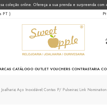
sa coleção online. Ofereça a sua prenda e surpreenda com
Pt
as PT
)
ARCAS
CATÁLOGO
OUTLET
VOUCHERS
CONTRASTARIA
CO
rtuguese Designer
Joalharia
Aço Inoxidável
Contas P/ Pulseiras
Link Nominatio