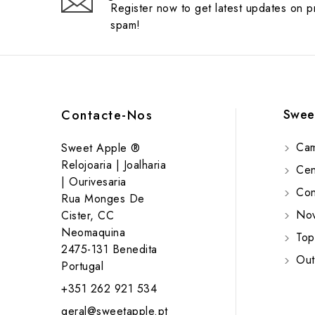
Register now to get latest updates on 
spam!
Swee
Contacte-Nos
Cam
Sweet Apple ®
Relojoaria | Joalharia
Cent
| Ourivesaria
Cont
Rua Monges De
Nov
Cister, CC
Neomaquina
Top
2475-131 Benedita
Out
Portugal
+351 262 921 534
geral@sweetapple.pt