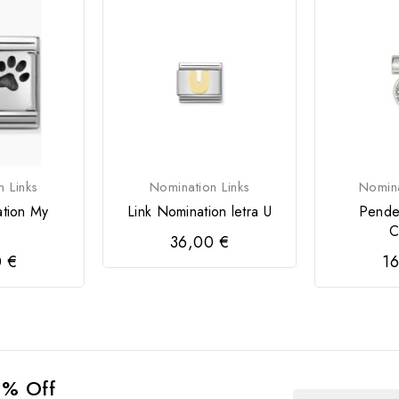
n Links
Nomination Links
Nomina
ation My
Link Nomination letra U
Pende
C
36,00 €
0 €
16
0% Off