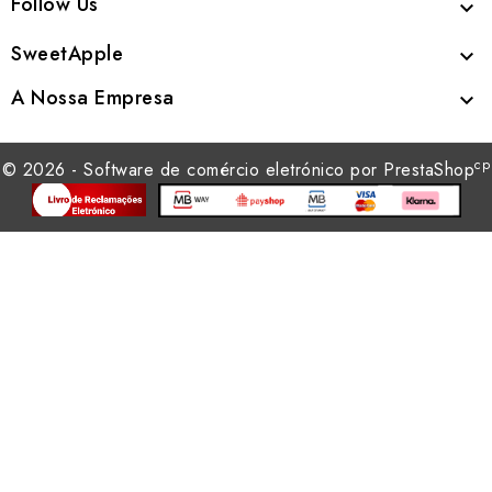
Follow Us

SweetApple

A Nossa Empresa

cp
© 2026 - Software de comércio eletrónico por PrestaShop