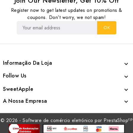
Join Our Newsletter, Get 10% Off
Register now to get latest updates on promotions &
coupons. Don’t worry, we not spam!
Informação Da Loja

Follow Us

SweetApple

A Nossa Empresa

cp
© 2026 - Software de comércio eletrónico por PrestaShop