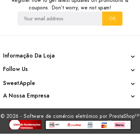
Register now to get latest updates on promotions &
coupons. Don’t worry, we not spam!
Informação Da Loja

Follow Us

SweetApple

A Nossa Empresa

cp
© 2026 - Software de comércio eletrónico por PrestaShop