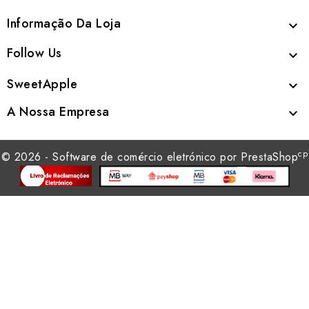
Informação Da Loja

Follow Us

SweetApple

A Nossa Empresa

cp
© 2026 - Software de comércio eletrónico por PrestaShop