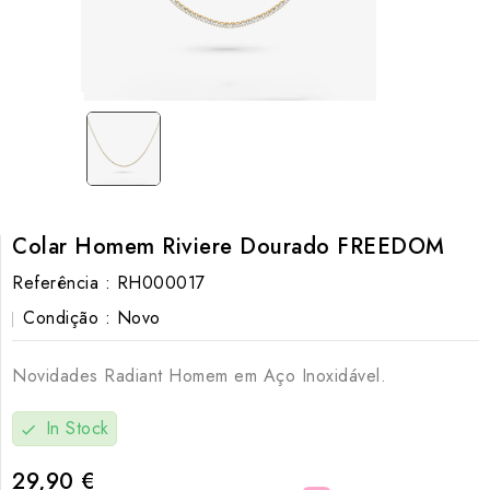
Colar Homem Riviere Dourado FREEDOM
Referência :
RH000017
Condição :
Novo
Novidades Radiant Homem em Aço Inoxidável.
In Stock
check
29,90 €