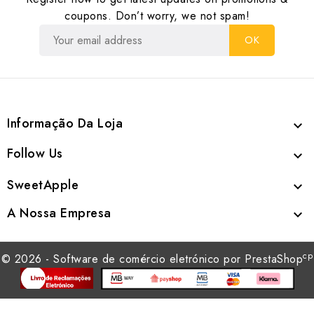
coupons. Don’t worry, we not spam!
Informação Da Loja

Follow Us

SweetApple

A Nossa Empresa

cp
© 2026 - Software de comércio eletrónico por PrestaShop