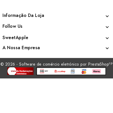
Informação Da Loja

Follow Us

SweetApple

A Nossa Empresa

cp
© 2026 - Software de comércio eletrónico por PrestaShop