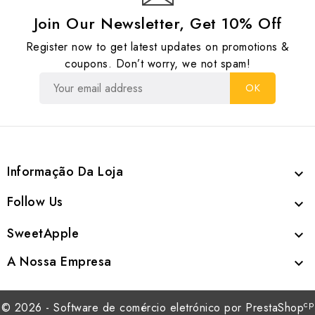
Join Our Newsletter, Get 10% Off
Register now to get latest updates on promotions &
coupons. Don’t worry, we not spam!
Informação Da Loja

Follow Us

SweetApple

A Nossa Empresa

cp
© 2026 - Software de comércio eletrónico por PrestaShop