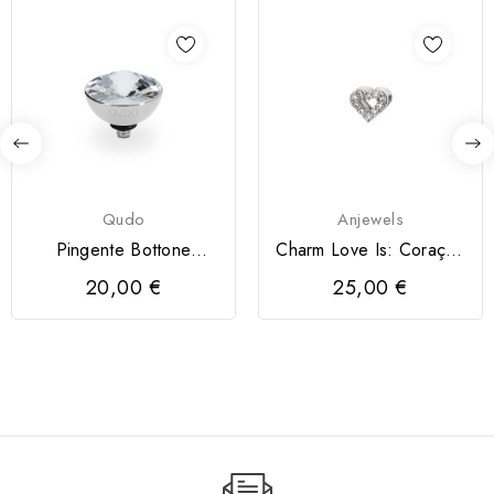
Qudo
Anjewels
Pingente Bottone
Charm Love Is: Coração
QUDO 11.5mm
com Cristais Prateados
20,00 €
25,00 €