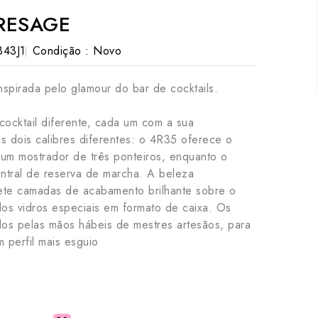
PRESAGE
43J1
Condição :
Novo
spirada pelo glamour do bar de cocktails.
cocktail diferente, cada um com a sua
 dois calibres diferentes: o 4R35 oferece o
e um mostrador de três ponteiros, enquanto o
ntral de reserva de marcha. A beleza
ete camadas de acabamento brilhante sobre o
dos vidros especiais em formato de caixa. Os
dos pelas mãos hábeis de mestres artesãos, para
 perfil mais esguio