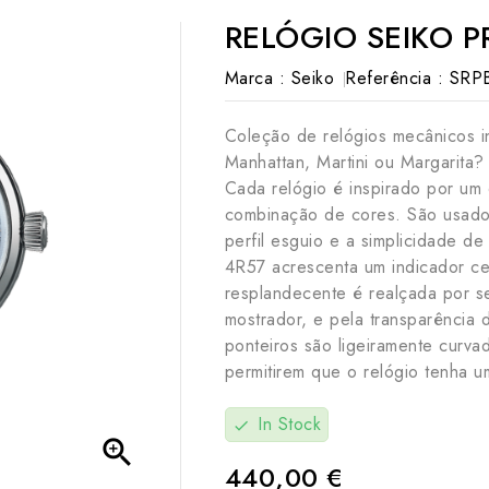
RELÓGIO SEIKO 
Marca :
Seiko
Referência :
SRPB
Coleção de relógios mecânicos in
Manhattan, Martini ou Margarita?
Cada relógio é inspirado por um 
combinação de cores. São usados
perfil esguio e a simplicidade d
4R57 acrescenta um indicador ce
resplandecente é realçada por s
mostrador, e pela transparência 
ponteiros são ligeiramente curva
permitirem que o relógio tenha um
In Stock
check

440,00 €