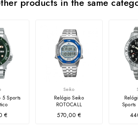
ther products in the same categ
o
Seiko
o 5 Sports
Relógio Seiko
Relóg
tico
ROTOCALL
Sports 
0 €
570,00 €
44