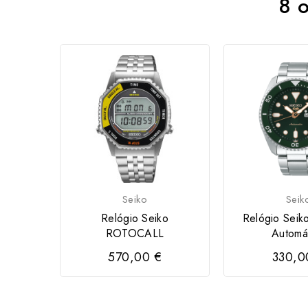
8 o
Seiko
Seik
Relógio Seiko
Relógio Seik
ROTOCALL
Automá
570,00 €
330,0