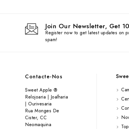
Join Our Newsletter, Get 1
Register now to get latest updates on 
spam!
Swee
Contacte-Nos
Cam
Sweet Apple ®
Relojoaria | Joalharia
Cent
| Ourivesaria
Cont
Rua Monges De
Nov
Cister, CC
Neomaquina
Top