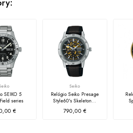
ory:
Seiko
Seiko
io SEIKO 5
Relógio Seiko Presage
Rel
Field series
Style60's Skeleton...
S
0,00 €
790,00 €