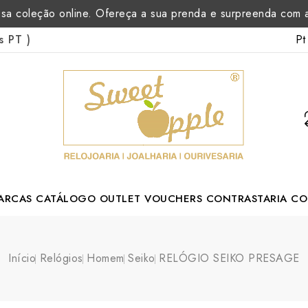
sa coleção online. Ofereça a sua prenda e surpreenda com
Pt
as PT
)
ARCAS
CATÁLOGO
OUTLET
VOUCHERS
CONTRASTARIA
CO
rtuguese Designer
Início
Relógios
Homem
Seiko
RELÓGIO SEIKO PRESAGE