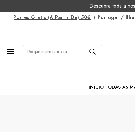
Descubra toda a nos
Portes Gratis
(a Partir De)
50€
(
Portugal
/
Ilh

INÍCIO
TODAS AS M
Margarida Romão Po