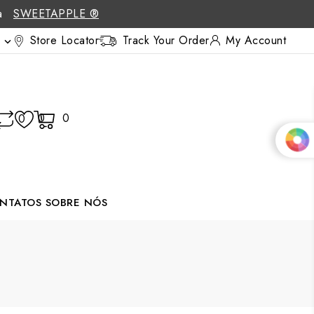
 a
SWEETAPPLE ®
Store Locator
Track Your Order
My Account

0
0
0
NTATOS
SOBRE NÓS