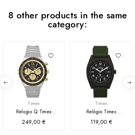
8 other products in the same
category:
Timex
Timex
Relogio Q Timex
Relógio Timex
Cronógrafo 40mm
Expedition Expedition
249,00 €
119,00 €
Capstone