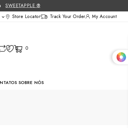
 a
SWEETAPPLE ®
Store Locator
Track Your Order
My Account

0
0
0
NTATOS
SOBRE NÓS