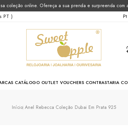
sa coleção online. Ofereça a sua prenda e surpreenda com
Pt
as PT
)
ARCAS
CATÁLOGO
OUTLET
VOUCHERS
CONTRASTARIA
CO
rtuguese Designer
Início
Anel Rebecca Coleção Dubai Em Prata 925