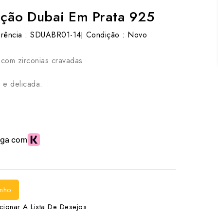
eção Dubai Em Prata 925
rência :
SDUABR01-14
Condição :
Novo
 com zirconias cravadas
a e delicada.
inho
cionar A Lista De Desejos