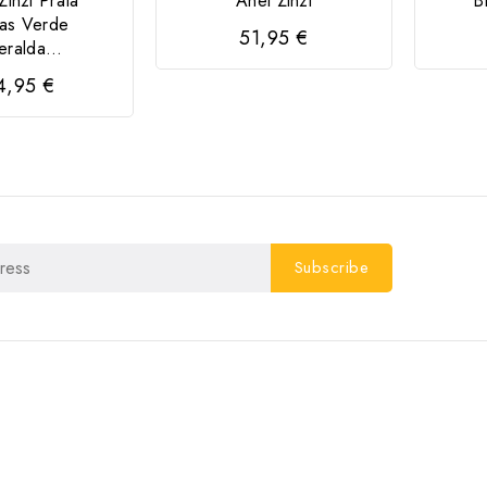
Zinzi Prata
Anel Zinzi
B
as Verde
51,95 €
ralda...
4,95 €