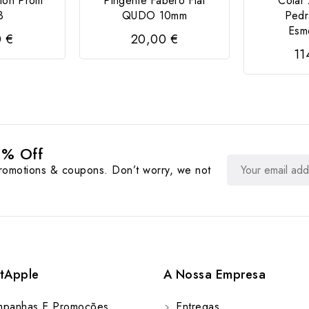
tion Prom
Pingente Fabero Flat
Colar 
3
QUDO 10mm
Pedr
Esme
0 €
20,00 €
11
0% Off
promotions & coupons. Don’t worry, we not
tApple
A Nossa Empresa
panhas E Promoções
Entregas