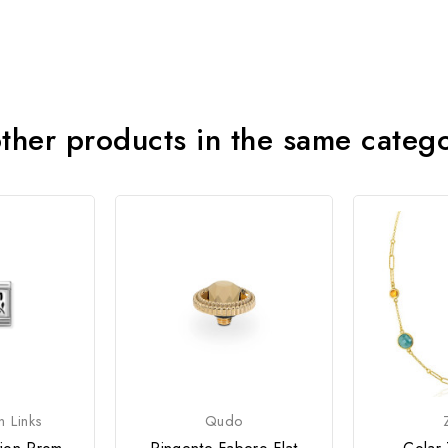
ther products in the same categ
n Links
Qudo