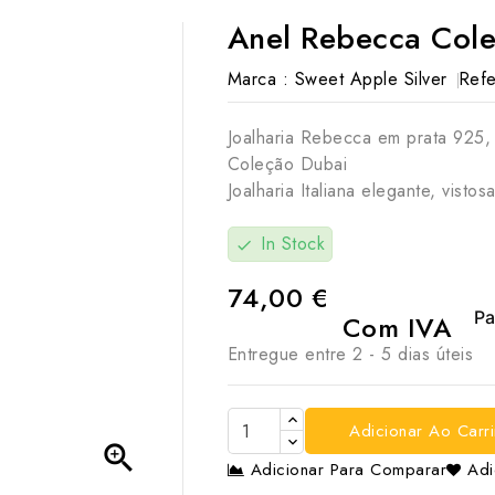
Anel Rebecca Col
Marca :
Sweet Apple Silver
Refe
Joalharia Rebecca em prata 925,
Coleção Dubai
Joalharia Italiana elegante, vistos
In Stock
check
74,00 €
Com IVA
Entregue entre 2 - 5 dias úteis
Adicionar Ao Carr

Adicionar Para Comparar
Adi