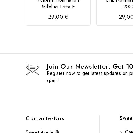
Pulseira Nomination
Link Nomina
Milleluci Letra F
202
29,00 €
29,0
Join Our Newsletter, Get 1
Register now to get latest updates on 
spam!
Swee
Contacte-Nos
Cam
Sweet Apple ®