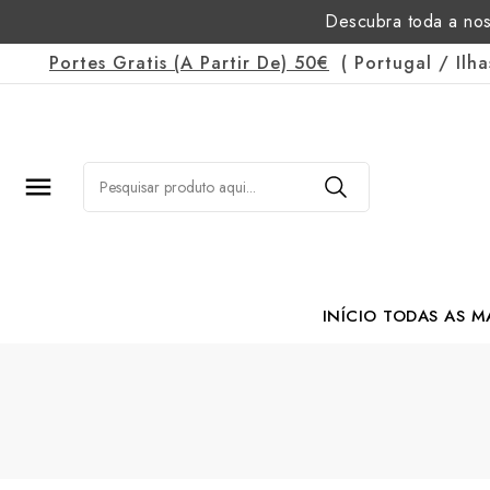
Descubra toda a nos
Portes Gratis
(a Partir De)
50€
(
Portugal
/
Ilh

INÍCIO
TODAS AS M
Margarida Romão Po