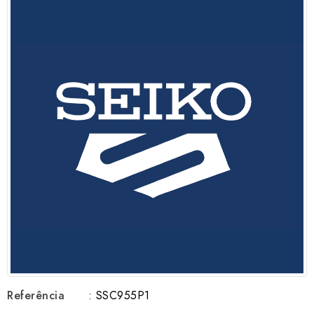
Referência
: SSC955P1