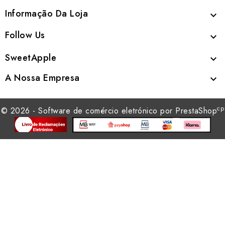
Informação Da Loja

Follow Us

SweetApple

A Nossa Empresa

cp
© 2026 - Software de comércio eletrónico por PrestaShop