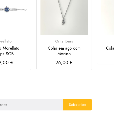
rellato
Ortiz Jóias
o Morellato
Colar em aço com
Cola
ops SCB
Menino
9,00 €
26,00 €