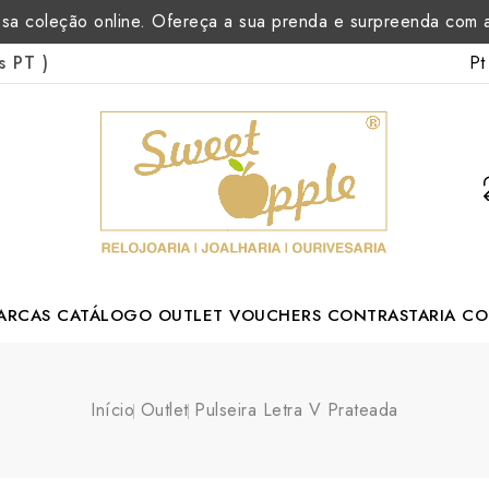
sa coleção online. Ofereça a sua prenda e surpreenda com
Pt
as PT
)
ARCAS
CATÁLOGO
OUTLET
VOUCHERS
CONTRASTARIA
CO
rtuguese Designer
Início
Outlet
Pulseira Letra V Prateada