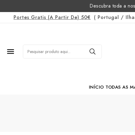
Descubra toda a nos
Portes Gratis
(a Partir De)
50€
(
Portugal
/
Ilh

INÍCIO
TODAS AS M
Margarida Romão Po