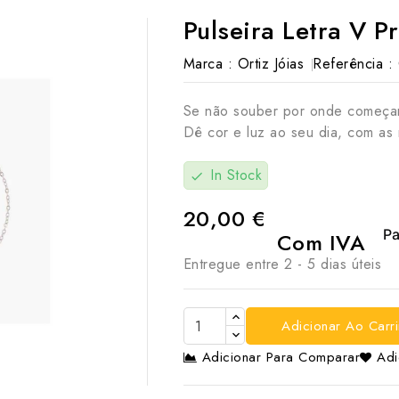
Pulseira Letra V P
Marca :
Ortiz Jóias
Referência :
Se não souber por onde começar
Dê cor e luz ao seu dia, com as 
In Stock
check
20,00 €
Com IVA
Entregue entre 2 - 5 dias úteis
Adicionar Ao Carr
Adicionar Para Comparar
Adi
