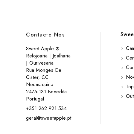
Swee
Contacte-Nos
Cam
Sweet Apple ®
Relojoaria | Joalharia
Cent
| Ourivesaria
Cont
Rua Monges De
Nov
Cister, CC
Neomaquina
Top
2475-131 Benedita
Out
Portugal
+351 262 921 534
geral@sweetapple.pt