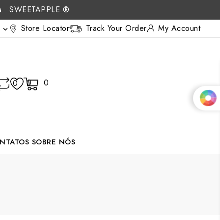
 a
SWEETAPPLE ®
Store Locator
Track Your Order
My Account

0
0
0
NTATOS
SOBRE NÓS