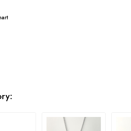
hart
ory: