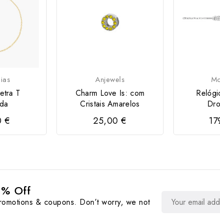
óias
Anjewels
Mo
etra T
Charm Love Is: com
Relógi
da
Cristais Amarelos
Dr
0 €
25,00 €
17
0% Off
promotions & coupons. Don’t worry, we not