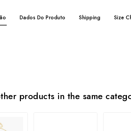
ção
Dados Do Produto
Shipping
Size C
ther products in the same categ