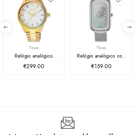
Tous
Tous
Relógio analógico
Relógio analógico com
Tender Shine Dourado
mostrador em...
€299.00
€159.00
Tous